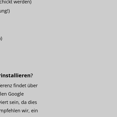
chickt werden)
ung!)
)
rinstallieren
?
erenz findet über
hlen Google
ert sein, da dies
mpfehlen wir, ein