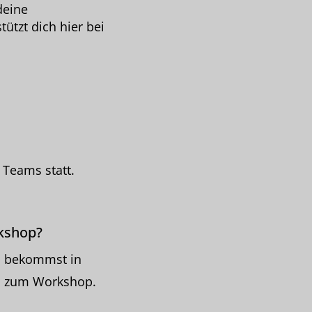
deine
ützt dich hier bei
 Teams statt.
kshop?
u bekommst in
en zum Workshop.