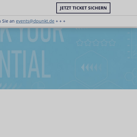
JETZT TICKET SICHERN
hreiben Sie an
events@dpunkt.de
+ + +
n Sie an
events@dpunkt.de
+ + +