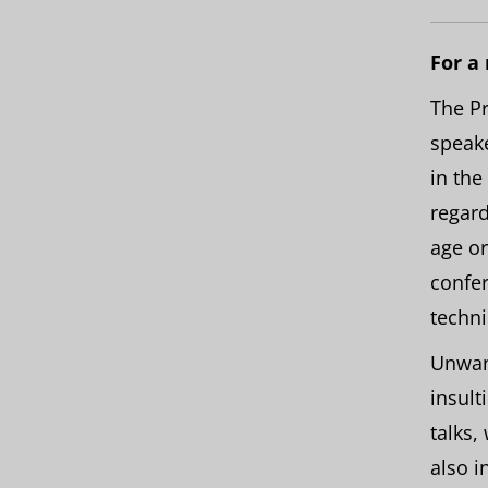
For a
The Pr
speake
in the
regard
age or
confer
techni
Unwan
insult
talks,
also i