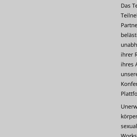
Das Te
Teilne
Partn
beläst
unabhä
ihrer 
ihres 
unsere
Konfe
Plattf
Unerw
körper
sexual
Works