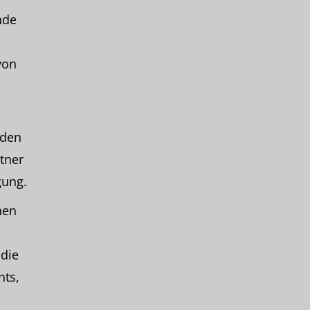
nde
von
nden
tner
gung.
hen
 die
hts,