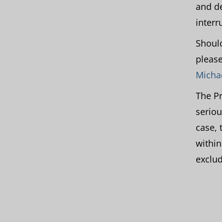
and de
interr
Should
please
Micha
The Pr
seriou
case, 
within
exclu