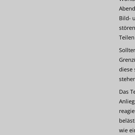
Abendv
Bild- 
stören
Teilen
Sollte
Grenz
diese 
stehe
Das T
Anlieg
reagie
beläs
wie e