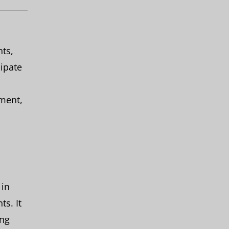
ts,
ipate
rment,
 in
ts. It
ing