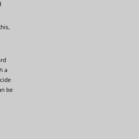
d
his,
ard
h a
ecide
an be